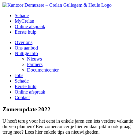
Skip
to
Schade
content
MyCrelan
Online afspraak
Eerste hulp
Over ons
Ons aanbod
Nuttige info
Nieuws
Partners
Documentcenter
Jobs
Schade
Eerste hulp
Online afspraak
Contact
Zomerupdate 2022
U heeft terug voor het eerst in enkele jaren een iets verdere vakantie
durven plannen? Een zomerconcertje hier en daar pikt u ook graag
terug mee? Lees hier enkele tips en nieuwigheden.