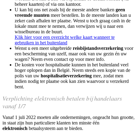
beheer kaarten) of via ons kantoor.
U kan bij ons net zoals bij de meeste andere banken
geen
vreemde munten
meer bestellen. In de meeste landen kan u
zeker cash afhalen ter plaatse. Wenst u toch graag cash in de
lokale munt mee te nemen, dan verwijzen wij u naar een
wisselbureau in de buurt.
Klik hier voor een overzicht welke kaart wanneer te
gebruiken in het buitenland
Wenst u een meer uitgebreide
reisbijstandsverzekering
voor
een bescherming van uzelf, maar ook van uw gezin én uw
wagen? Neem even contact op voor meer info.
De kosten voor hospitalisatie kunnen in het buitenland veel
hoger oplopen dan in België. Neem steeds een kopie van de
polis van uw
hospitalisatieverzekering
mee, zodat men
indien nodig ter plaatse ook kan zien waarvoor u verzekerd
bent.
Verplichting elektronisch betalen bij handelaars
vanaf 1/7
Vanaf 1 juli 2022 moeten alle ondernemingen, ongeacht hun grootte,
in staat zijn hun particuliere klanten ten minste één
elektronisch
betaalsysteem aan te bieden.