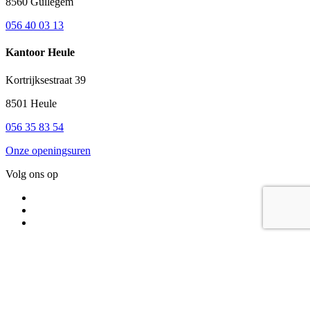
8560 Gullegem
056 40 03 13
Kantoor Heule
Kortrijksestraat 39
8501 Heule
056 35 83 54
Onze openingsuren
Volg ons op
Privacybeleid
Cookiebeleid
Legal info
BE 0753.830.055