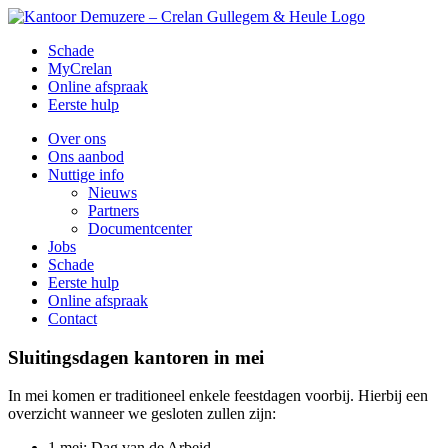
Skip
to
Schade
content
MyCrelan
Online afspraak
Eerste hulp
Over ons
Ons aanbod
Nuttige info
Nieuws
Partners
Documentcenter
Jobs
Schade
Eerste hulp
Online afspraak
Contact
Sluitingsdagen kantoren in mei
In mei komen er traditioneel enkele feestdagen voorbij. Hierbij een
overzicht wanneer we gesloten zullen zijn:
1 mei: Dag van de Arbeid